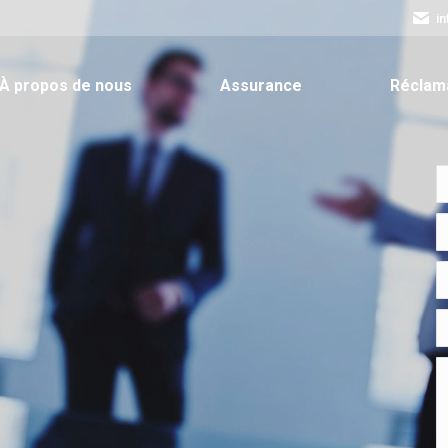
i
À propos de nous
Assurance
Réclam
À propos de nous
Assurance
Réclam
N
E
T
Vi
M